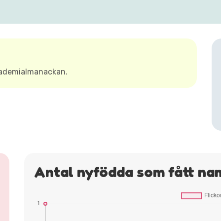
kademialmanackan.
Antal nyfödda som fått na