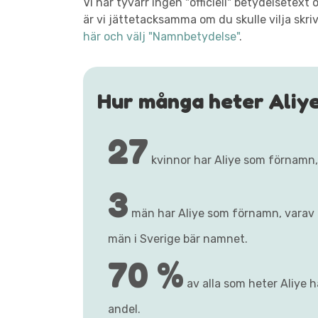
Vi har tyvärr ingen "officiell" betydelsetex
är vi jättetacksamma om du skulle vilja skri
här och välj "Namnbetydelse"
.
Hur många heter Aliy
27
kvinnor har Aliye som förnamn
3
män har Aliye som förnamn, varav
män i Sverige bär namnet.
70 %
av alla som heter Aliye h
andel.