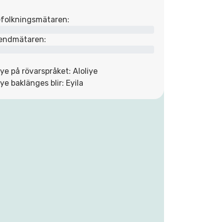
folkningsmätaren:
endmätaren:
iye på rövarspråket: Aloliye
iye baklänges blir: Eyila