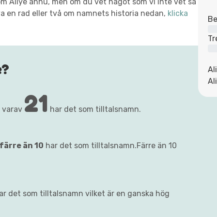
t om Aliye ännu, men om du vet något som vi inte vet så
va en rad eller två om namnets historia nedan,
klicka
Be
Tr
e?
Al
Al
21
, varav
har det som tilltalsnamn.
färre än 10
har det som tilltalsnamn.Färre än 10
ar det som tilltalsnamn vilket är en ganska hög