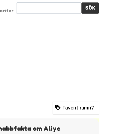
SÖK
oriter
Favoritnamn?
nabbfakta om Aliye