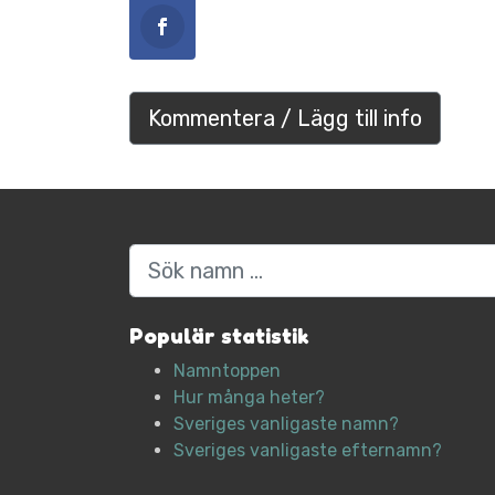
Kommentera / Lägg till info
Sök
Populär statistik
Namntoppen
Hur många heter?
Sveriges vanligaste namn?
Sveriges vanligaste efternamn?