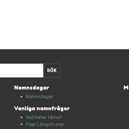
Namnsdagar
M
Namnsdagar
Vanliga namnfrågor
Vad heter tårna?
Pippi Långstrump