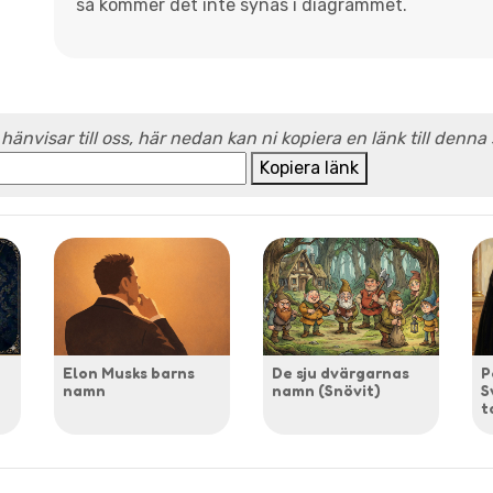
så kommer det inte synas i diagrammet.
 hänvisar till oss, här nedan kan ni kopiera en länk till denna
Kopiera länk
Elon Musks barns
De sju dvärgarnas
P
namn
namn (Snövit)
S
t