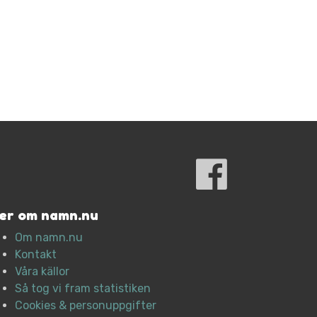
er om namn.nu
Om namn.nu
Kontakt
Våra källor
Så tog vi fram statistiken
Cookies & personuppgifter