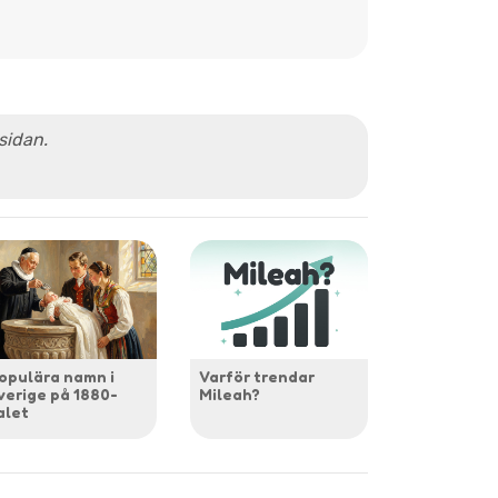
 sidan.
opulära namn i
Varför trendar
verige på 1880-
Mileah?
alet