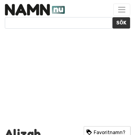
SÖK
Alizah
Favoritnamn?