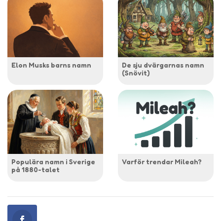
Elon Musks barns namn
De sju dvärgarnas namn
(Snövit)
Populära namn i Sverige
Varför trendar Mileah?
på 1880-talet