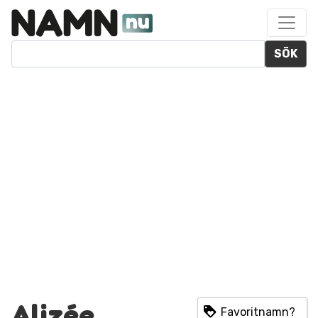
SÖK
Alizée
Favoritnamn?