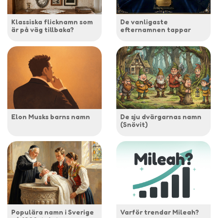
Klassiska flicknamn som
De vanligaste
är på väg tillbaka?
efternamnen tappar
Elon Musks barns namn
De sju dvärgarnas namn
(Snövit)
Populära namn i Sverige
Varför trendar Mileah?