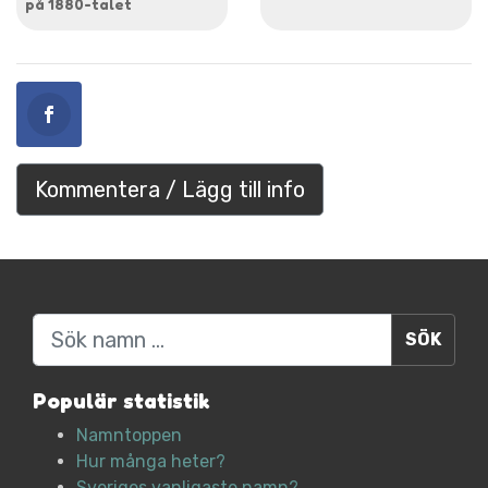
på 1880-talet
Kommentera / Lägg till info
Sök
Populär statistik
Namntoppen
Hur många heter?
Sveriges vanligaste namn?