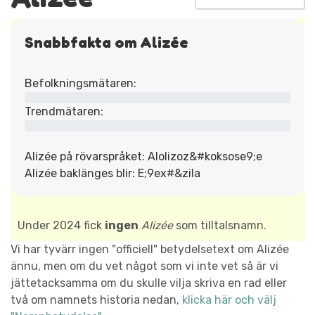
Snabbfakta om Alizée
Befolkningsmätaren:
Trendmätaren:
Alizée på rövarspråket: Alolizoz&#koksose9;e
Alizée baklänges blir: E;9ex#&zila
Under 2024 fick
ingen
Alizée
som tilltalsnamn.
Vi har tyvärr ingen "officiell" betydelsetext om Alizée
ännu, men om du vet något som vi inte vet så är vi
jättetacksamma om du skulle vilja skriva en rad eller
två om namnets historia nedan,
klicka här och välj