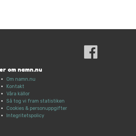
er om namn.nu
Om namn.nu
Kontakt
Våra källor
Så tog vi fram statistiken
Cookies & personuppgifter
Integritetspolicy