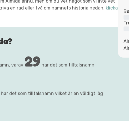
xt om Almida ännu, men om du vet något som vi inte vet
kriva en rad eller två om namnets historia nedan,
klicka
Be
Tr
da?
Al
Al
29
namn, varav
har det som tilltalsnamn.
har det som tilltalsnamn vilket är en väldigt låg