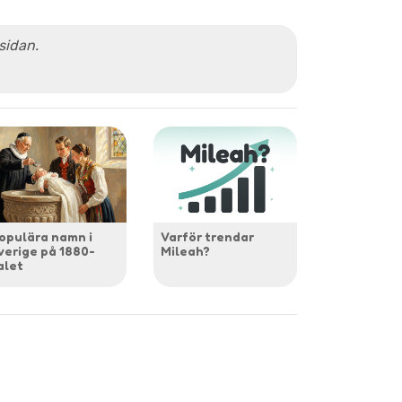
 sidan.
opulära namn i
Varför trendar
verige på 1880-
Mileah?
alet