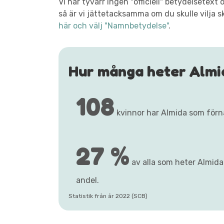
Vi har tyvärr ingen "officiell" betydelsete
så är vi jättetacksamma om du skulle vilja s
här och välj "Namnbetydelse"
.
Hur många heter Almi
108
kvinnor har Almida som för
27 %
av alla som heter Almida 
andel.
Statistik från år 2022 (SCB)