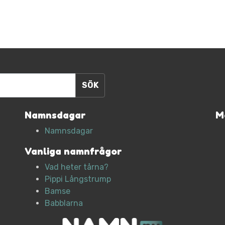
Namnsdagar
M
Namnsdagar
Vanliga namnfrågor
Vad heter tårna?
Pippi Långstrump
Bamse
Babblarna