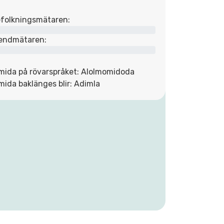
folkningsmätaren:
endmätaren:
mida på rövarspråket: Alolmomidoda
mida baklänges blir: Adimla