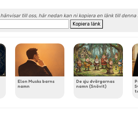
 hänvisar till oss, här nedan kan ni kopiera en länk till denna
Kopiera länk
Elon Musks barns
De sju dvärgarnas
P
namn
namn (Snövit)
S
t