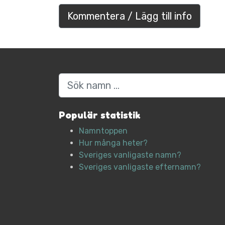
Kommentera / Lägg till info
Sök
Populär statistik
Namntoppen
Hur många heter?
Sveriges vanligaste namn?
Sveriges vanligaste efternamn?