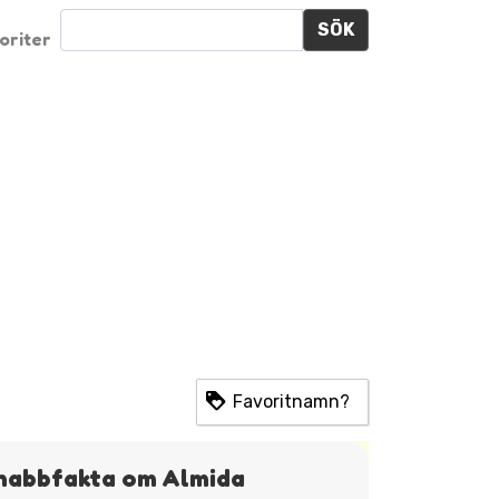
SÖK
oriter
Favoritnamn?
nabbfakta om Almida