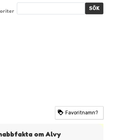
SÖK
oriter
Favoritnamn?
nabbfakta om Alvy