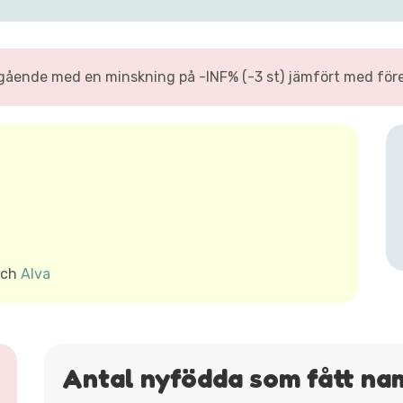
gående med en minskning på -INF% (-3 st) jämfört med före
ch
Alva
Antal nyfödda som fått na