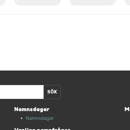
Namnsdagar
M
Namnsdagar
Vanliga namnfrågor