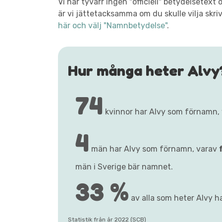
Vi har tyvärr ingen "officiell" betydelsetex
är vi jättetacksamma om du skulle vilja skri
här och välj "Namnbetydelse"
.
Hur många heter Alvy
74
kvinnor har Alvy som förnamn,
4
män har Alvy som förnamn, varav
män i Sverige bär namnet.
33 %
av alla som heter Alvy ha
Statistik från år 2022 (SCB)