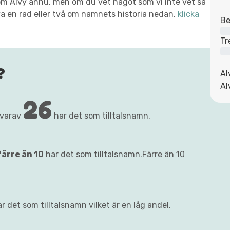
t om Alvy ännu, men om du vet något som vi inte vet så
va en rad eller två om namnets historia nedan,
klicka
Be
Tr
?
Al
Al
26
 varav
har det som tilltalsnamn.
färre än 10
har det som tilltalsnamn.Färre än 10
r det som tilltalsnamn vilket är en låg andel.