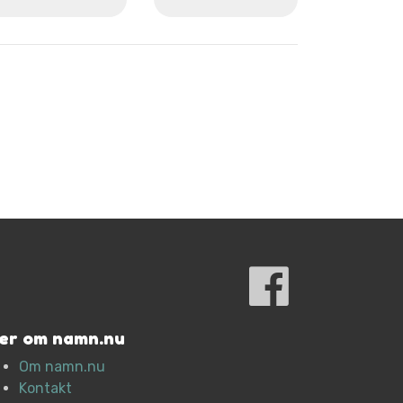
er om namn.nu
Om namn.nu
Kontakt