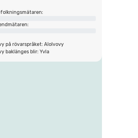
folkningsmätaren:
endmätaren:
vy på rövarspråket: Alolvovy
vy baklänges blir: Yvla