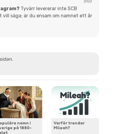
diagram?
Tyvärr levererar inte SCB
et vill säga; är du ensam om namnet ett år
 sidan.
opulära namn i
Varför trendar
verige på 1880-
Mileah?
alet