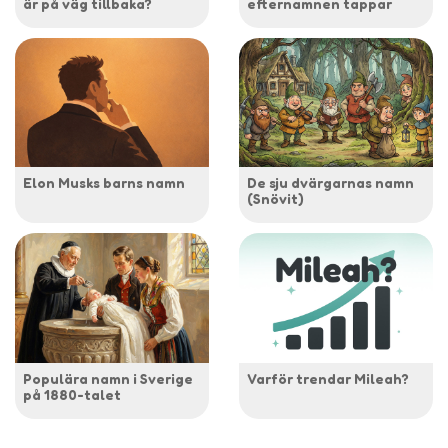
är på väg tillbaka?
efternamnen tappar
Elon Musks barns namn
De sju dvärgarnas namn
(Snövit)
Populära namn i Sverige
Varför trendar Mileah?
på 1880-talet