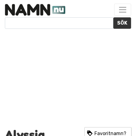
SÖK
Alyssia
Favoritnamn?