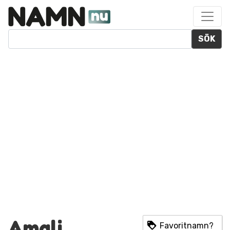
SÖK
Amali
Favoritnamn?