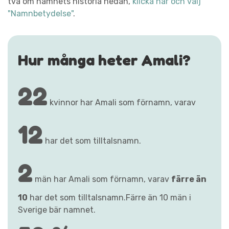
två om namnets historia nedan,
klicka här och välj
"Namnbetydelse"
.
Hur många heter Amali?
22
kvinnor har Amali som förnamn, varav
12
har det som tilltalsnamn.
2
män har Amali som förnamn, varav
färre än
10
har det som tilltalsnamn.Färre än 10 män i
Sverige bär namnet.