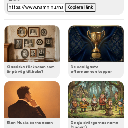
Kopiera länk
Klassiska flicknamn som
De vanligaste
är på väg tillbaka?
efternamnen tappar
Elon Musks barns namn
De sju dvärgarnas namn
(Snövit)