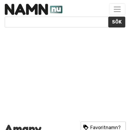
SÖK
Amany
Favoritnamn?