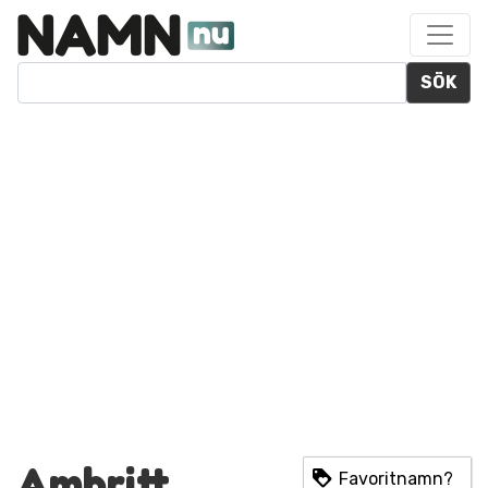
SÖK
Ambritt
Favoritnamn?