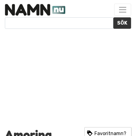
SÖK
Amorina
Favoritnamn?