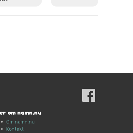
er om namn.nu
Om namn.nu
Kontakt