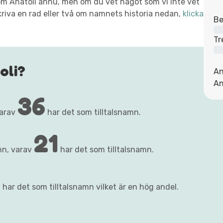
t om Anatoli ännu, men om du vet något som vi inte vet
kriva en rad eller två om namnets historia nedan,
klicka
Be
Tr
oli?
An
An
36
varav
har det som tilltalsnamn.
21
mn, varav
har det som tilltalsnamn.
 har det som tilltalsnamn vilket är en hög andel.