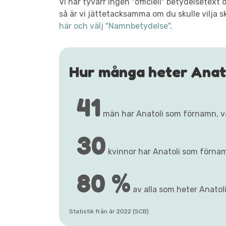
Vi har tyvärr ingen "officiell" betydelsetex
så är vi jättetacksamma om du skulle vilja s
här och välj "Namnbetydelse"
.
Hur många heter Anat
41
män har Anatoli som förnamn, 
30
kvinnor har Anatoli som förna
80 %
av alla som heter Anatoli
Statistik från år 2022 (SCB)