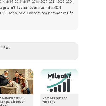
diagram?
Tyvärr levererar inte SCB
et vill säga; är du ensam om namnet ett år
 sidan.
opulära namn i
Varför trendar
verige på 1880-
Mileah?
alet