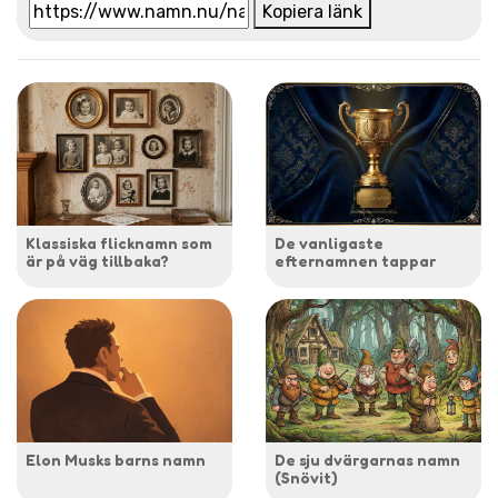
Kopiera länk
Klassiska flicknamn som
De vanligaste
är på väg tillbaka?
efternamnen tappar
Elon Musks barns namn
De sju dvärgarnas namn
(Snövit)