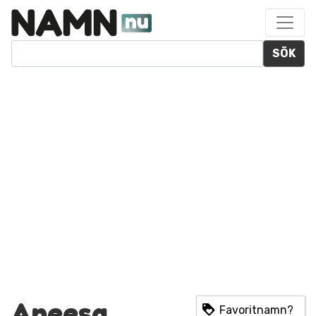
SÖK
Aneesa
Favoritnamn?