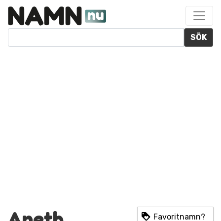
SÖK
Aneth
Favoritnamn?