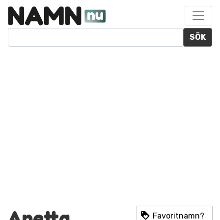
SÖK
Anetta
Favoritnamn?