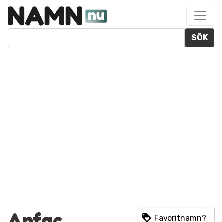
SÖK
Anfac
Favoritnamn?