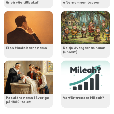
är på väg tillbaka?
efternamnen tappar
Elon Musks barns namn
De sju dvärgarnas namn
(Snövit)
Populära namn i Sverige
Varför trendar Mileah?
på 1880-talet