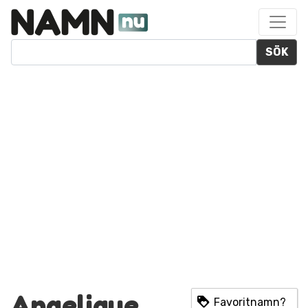
SÖK
Angelique
Favoritnamn?