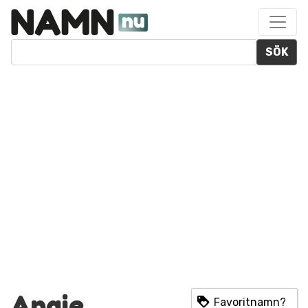
SÖK
Angie
Favoritnamn?