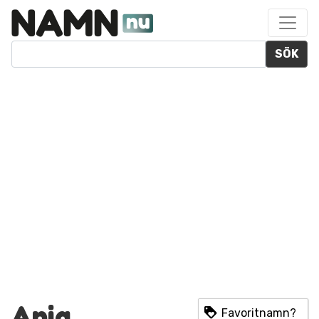
SÖK
Ania
Favoritnamn?