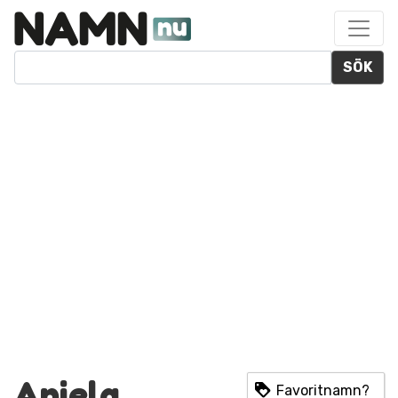
SÖK
Aniela
Favoritnamn?