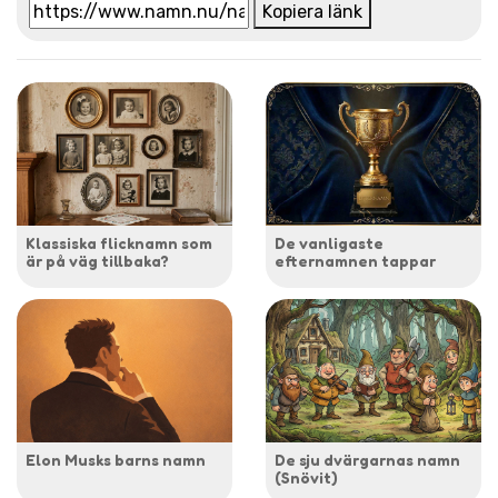
Kopiera länk
Klassiska flicknamn som
De vanligaste
är på väg tillbaka?
efternamnen tappar
Elon Musks barns namn
De sju dvärgarnas namn
(Snövit)