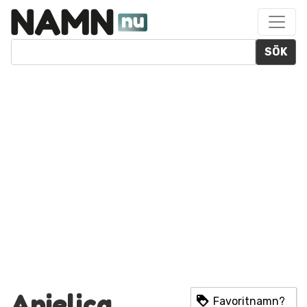
SÖK
Anjelica
Favoritnamn?