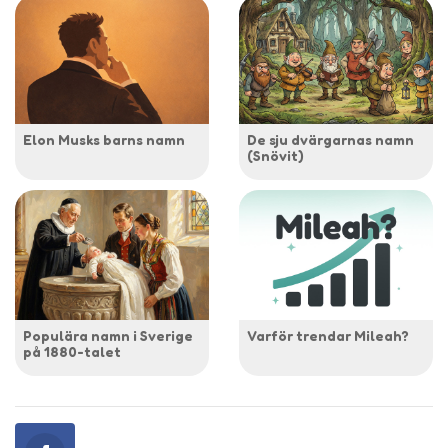
Elon Musks barns namn
De sju dvärgarnas namn
(Snövit)
Populära namn i Sverige
Varför trendar Mileah?
på 1880-talet