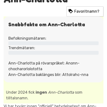
Favoritnamn?
Snabbfakta om Ann-Charlotta
Befolkningsmätaren:
Trendmätaren:
Ann-Charlotta på rövarspråket: Anonn-
chocharorlolototta
Ann-Charlotta baklänges blir: Attolrahc-nna
Under 2024 fick
ingen
Ann-Charlotta
som
tilltalsnamn.
Vi har tyvärr ingen "officiell" betydelsetext om Ann-