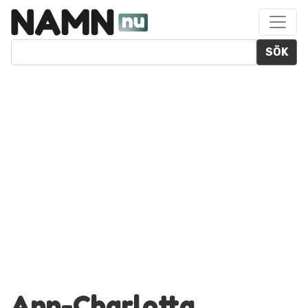
SÖK
Ann-Charlotta