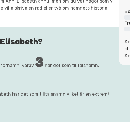
xt om Ann-Elisabeth ännu, men om du vet något som vi
e vilja skriva en rad eller två om namnets historia
Be
Tr
Elisabeth?
An
el
3
An
 förnamn, varav
har det som tilltalsnamn.
beth har det som tilltalsnamn vilket är en extremt