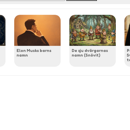
Elon Musks barns
De sju dvärgarnas
P
namn
namn (Snövit)
S
t