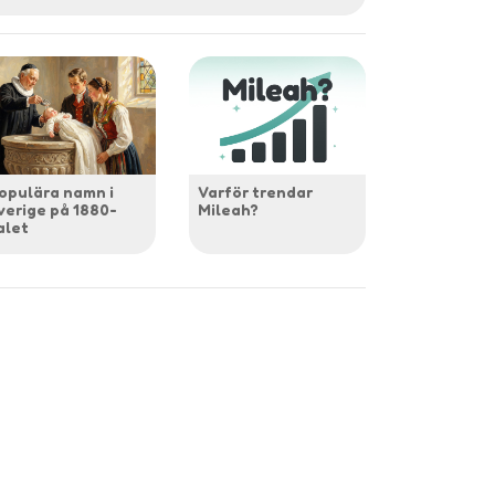
opulära namn i
Varför trendar
verige på 1880-
Mileah?
alet