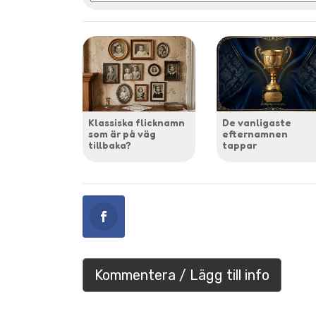
Klassiska flicknamn
De vanligaste
som är på väg
efternamnen
tillbaka?
tappar
Kommentera / Lägg till info