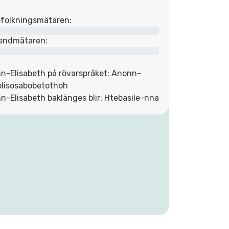
folkningsmätaren:
endmätaren:
n-Elisabeth på rövarspråket: Anonn-
olisosabobetothoh
n-Elisabeth baklänges blir: Htebasile-nna