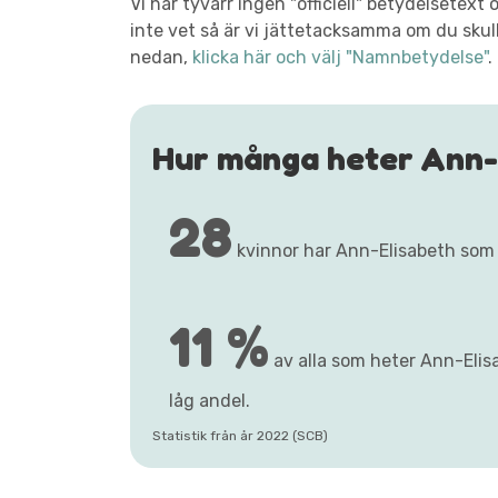
Vi har tyvärr ingen "officiell" betydelsete
inte vet så är vi jättetacksamma om du skull
nedan,
klicka här och välj "Namnbetydelse"
.
Hur många heter Ann-
28
kvinnor har Ann-Elisabeth som
11 %
av alla som heter Ann-Elisa
låg andel.
Statistik från år 2022 (SCB)