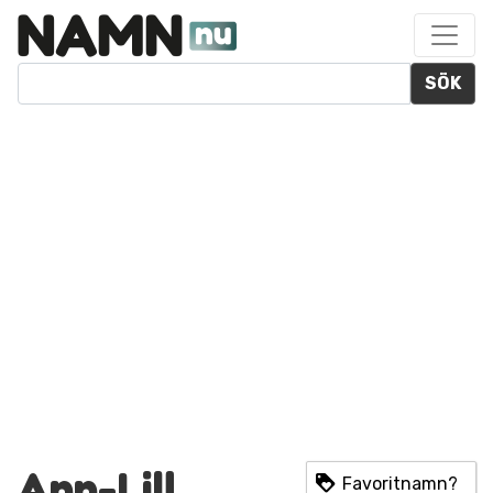
SÖK
Ann-Lill
Favoritnamn?