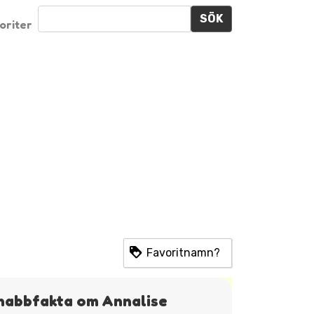
SÖK
oriter
Favoritnamn?
nabbfakta om Annalise