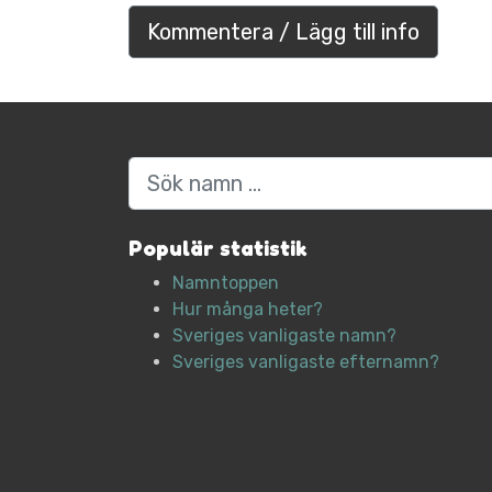
Kommentera / Lägg till info
Sök
Populär statistik
Namntoppen
Hur många heter?
Sveriges vanligaste namn?
Sveriges vanligaste efternamn?