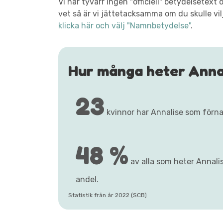
Vi har tyvärr ingen "officiell" betydelsetex
vet så är vi jättetacksamma om du skulle vil
klicka här och välj "Namnbetydelse"
.
Hur många heter Anna
23
kvinnor har Annalise som förn
48 %
av alla som heter Annalise
andel.
Statistik från år 2022 (SCB)