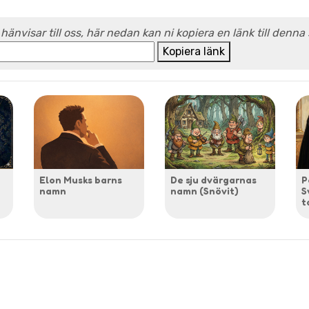
 hänvisar till oss, här nedan kan ni kopiera en länk till denna
Kopiera länk
Elon Musks barns
De sju dvärgarnas
P
namn
namn (Snövit)
S
t