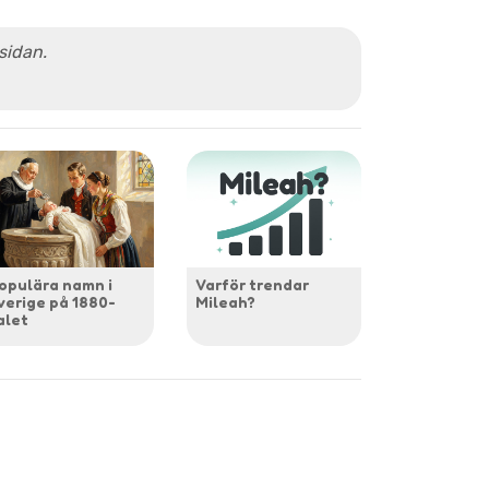
 sidan.
opulära namn i
Varför trendar
verige på 1880-
Mileah?
alet