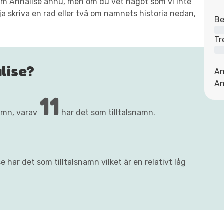
t om Annalise ännu, men om du vet något som vi inte
ja skriva en rad eller två om namnets historia nedan,
Be
Tr
lise?
An
An
11
amn, varav
har det som tilltalsnamn.
 har det som tilltalsnamn vilket är en relativt låg