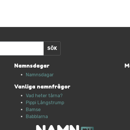
Namnsdagar
M
Namnsdagar
Vanliga namnfrågor
Vad heter tårna?
Pippi Långstrump
Bamse
Babblarna