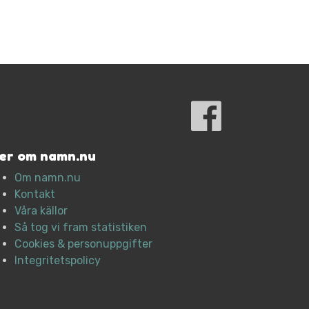
er om namn.nu
Om namn.nu
Kontakt
Våra källor
Så tog vi fram statistiken
Cookies & personuppgifter
Integritetspolicy