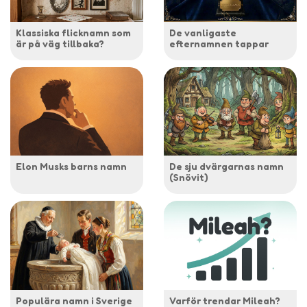
Klassiska flicknamn som
De vanligaste
är på väg tillbaka?
efternamnen tappar
Elon Musks barns namn
De sju dvärgarnas namn
(Snövit)
Populära namn i Sverige
Varför trendar Mileah?