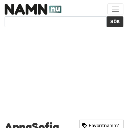
SÖK
AnnaSofia
Favoritnamn?