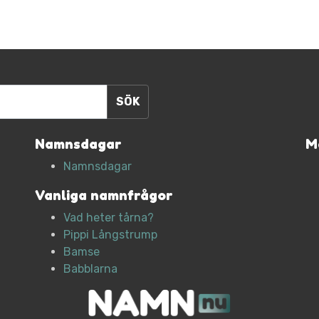
Namnsdagar
M
Namnsdagar
Vanliga namnfrågor
Vad heter tårna?
Pippi Långstrump
Bamse
Babblarna