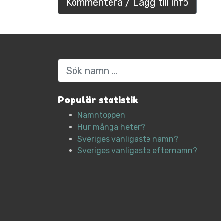
Kommentera / Lägg till info
Sök
Populär statistik
Namntoppen
Hur många heter?
Sveriges vanligaste namn?
Sveriges vanligaste efternamn?