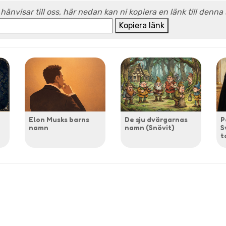
 hänvisar till oss, här nedan kan ni kopiera en länk till denna
Kopiera länk
Elon Musks barns
De sju dvärgarnas
P
namn
namn (Snövit)
S
t