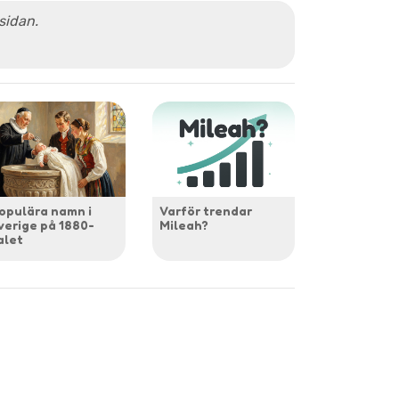
 sidan.
opulära namn i
Varför trendar
verige på 1880-
Mileah?
alet