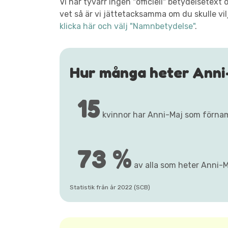
Vi har tyvärr ingen "officiell" betydelsete
vet så är vi jättetacksamma om du skulle vil
klicka här och välj "Namnbetydelse"
.
Hur många heter Anni
15
kvinnor har Anni-Maj som förna
73 %
av alla som heter Anni-Ma
Statistik från år 2022 (SCB)