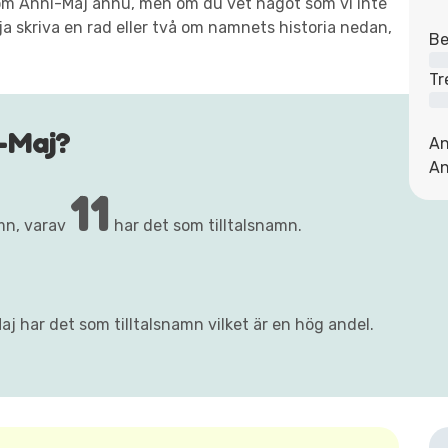
xt om Anni-Maj ännu, men om du vet något som vi inte
ja skriva en rad eller två om namnets historia nedan,
Be
Tr
-Maj?
An
An
11
mn, varav
har det som tilltalsnamn.
j har det som tilltalsnamn vilket är en hög andel.