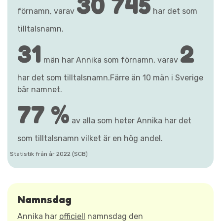
30 745
förnamn, varav
har det som
tilltalsnamn.
31
2
män har Annika som förnamn, varav
har det som tilltalsnamn.Färre än 10 män i Sverige
bär namnet.
77 %
av alla som heter Annika har det
som tilltalsnamn vilket är en hög andel.
Statistik från år 2022 (SCB)
Namnsdag
Annika har
officiell
namnsdag den