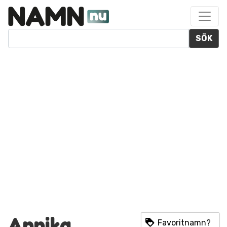
SÖK
Annika
Favoritnamn?