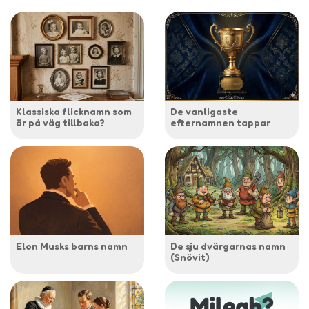
Klassiska flicknamn som
De vanligaste
är på väg tillbaka?
efternamnen tappar
Elon Musks barns namn
De sju dvärgarnas namn
(Snövit)