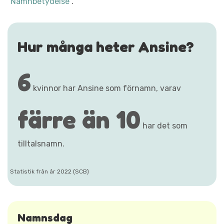
"Namnbetydelse"
.
Hur många heter Ansine?
6
kvinnor har Ansine som förnamn, varav
färre än 10
har det som
tilltalsnamn.
Statistik från år 2022 (SCB)
Namnsdag