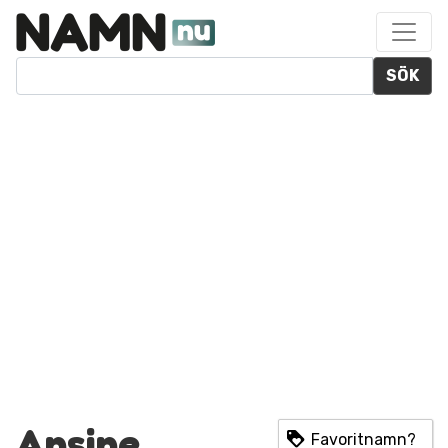
SÖK
Ansine
Favoritnamn?