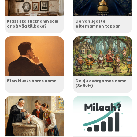
Klassiska flicknamn som
De vanligaste
är på väg tillbaka?
efternamnen tappar
Elon Musks barns namn
De sju dvärgarnas namn
(Snövit)