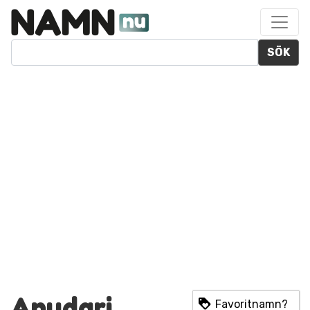
SÖK
Anudari
Favoritnamn?