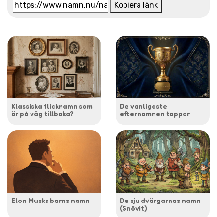
Kopiera länk
Klassiska flicknamn som
De vanligaste
är på väg tillbaka?
efternamnen tappar
Elon Musks barns namn
De sju dvärgarnas namn
(Snövit)