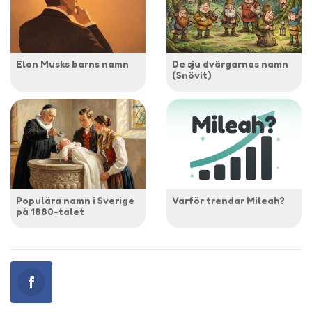
Elon Musks barns namn
De sju dvärgarnas namn
(Snövit)
Populära namn i Sverige
Varför trendar Mileah?
på 1880-talet