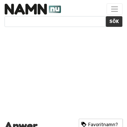
SÖK
Anwer
Favoritnamn?