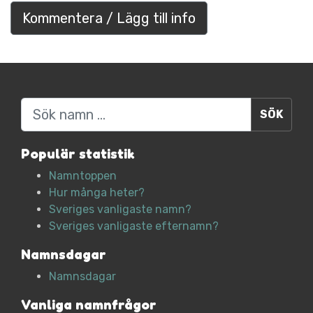
Kommentera / Lägg till info
Sök
Populär statistik
Namntoppen
Hur många heter?
Sveriges vanligaste namn?
Sveriges vanligaste efternamn?
Namnsdagar
Namnsdagar
Vanliga namnfrågor