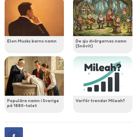
Elon Musks barns namn
De sju dvärgarnas namn
(Snövit)
Populära namn i Sverige
Varför trendar Mileah?
på 1880-talet