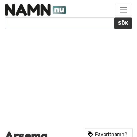
SÖK
Arsema
Favoritnamn?