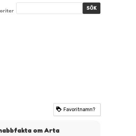
SÖK
oriter
Favoritnamn?
nabbfakta om Arta