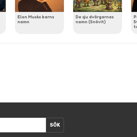
Elon Musks barns
De sju dvärgarnas
P
namn
namn (Snövit)
S
t