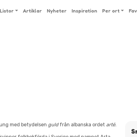
Listor
Artiklar
Nyheter
Inspiration
Per ort
Fav
rung med betydelsen
guld
från albanska ordet
artë
.
S
kvinnor folkbokförda i Sverige med namnet Arta,