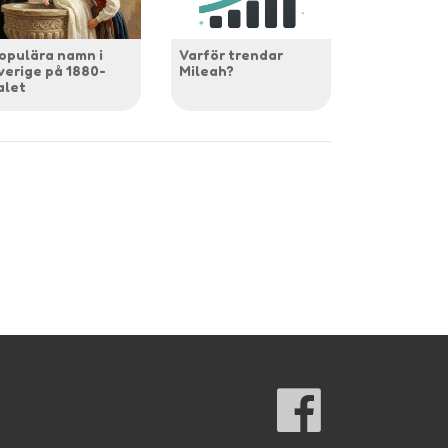
opulära namn i
Varför trendar
verige på 1880-
Mileah?
alet