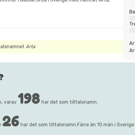
Be
Tr
Ar
ltalsnamnet
Arta
Ar
?
198
n, varav
har det som tilltalsnamn.
26
v
har det som tilltalsnamn.Färre än 10 män i Sverige