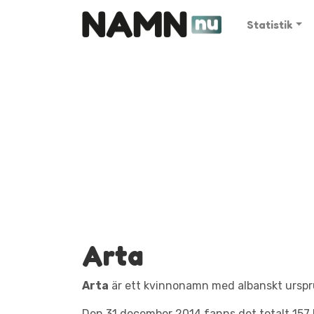
Statistik
Arta
Arta
är ett kvinnonamn med albanskt ursp
Den 31 december 2014 fanns det totalt 157 