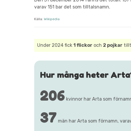
varav 151 bar det som tilltalsnamn.
Källa:
Wikipedia
Under 2024 fick
1 flickor
och
2 pojkar
til
Hur många heter Arta
206
kvinnor har Arta som förnam
37
män har Arta som förnamn, vara