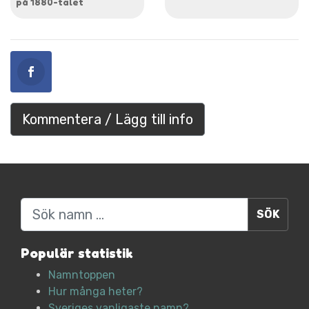
på 1880-talet
Kommentera / Lägg till info
Sök
Populär statistik
Namntoppen
Hur många heter?
Sveriges vanligaste namn?