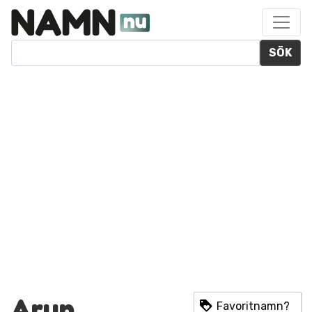
SÖK
Arun
Favoritnamn?