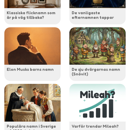
Klassiska flicknamn som
De vanligaste
är på väg tillbaka?
efternamnen tappar
Elon Musks barns namn
De sju dvärgarnas namn
(Snövit)
Populära namn i Sverige
Varför trendar Mileah?