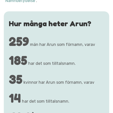
"Namnbetydelse"
.
Hur många heter Arun?
259
män har Arun som förnamn, varav
185
har det som tilltalsnamn.
35
kvinnor har Arun som förnamn, varav
14
har det som tilltalsnamn.