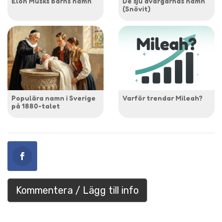
Elon Musks barns namn
De sju dvärgarnas namn
(Snövit)
Populära namn i Sverige
Varför trendar Mileah?
på 1880-talet
Kommentera / Lägg till info