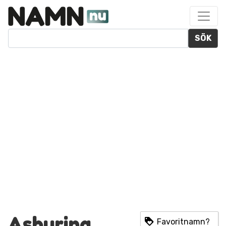
SÖK
Ashurina
Favoritnamn?