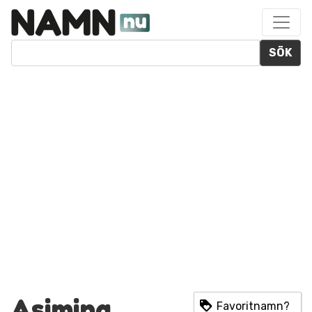
SÖK
Asimina
Favoritnamn?