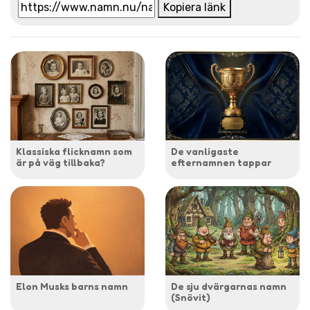
Kopiera länk
Klassiska flicknamn som
De vanligaste
är på väg tillbaka?
efternamnen tappar
Elon Musks barns namn
De sju dvärgarnas namn
(Snövit)