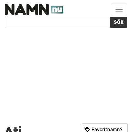
SÖK
Ati
Favoritnamn?