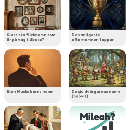
Klassiska flicknamn som
De vanligaste
är på väg tillbaka?
efternamnen tappar
Elon Musks barns namn
De sju dvärgarnas namn
(Snövit)