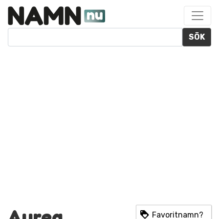
SÖK
Aurea
Favoritnamn?