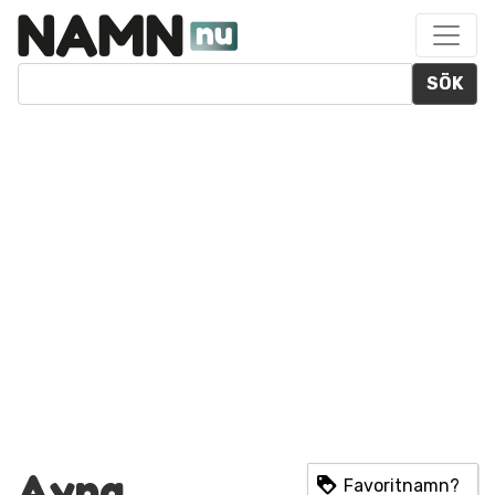
SÖK
Ayna
Favoritnamn?