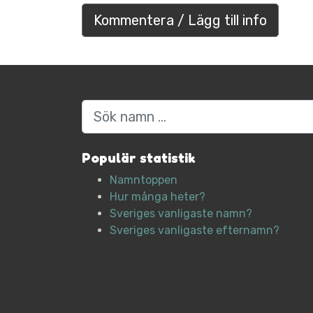
Kommentera / Lägg till info
Sök
Populär statistik
Namntoppen
Hur många heter?
Sveriges vanligaste namn?
Sveriges vanligaste efternamn?