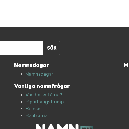
Namnsdagar
M
Namnsdagar
Vanliga namnfrågor
Vad heter tårna?
Pippi Långstrump
Bamse
Babblarna