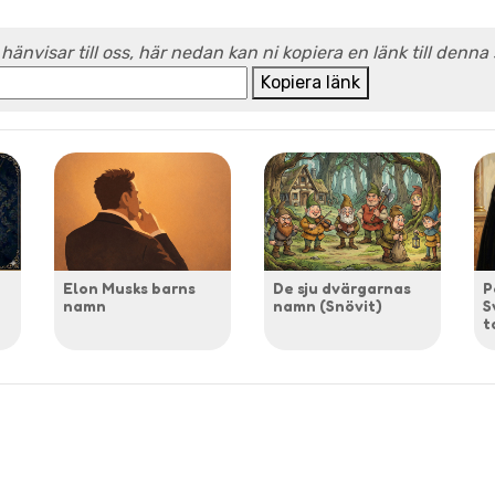
 hänvisar till oss, här nedan kan ni kopiera en länk till denna
Kopiera länk
Elon Musks barns
De sju dvärgarnas
P
namn
namn (Snövit)
S
t