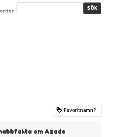
SÖK
oriter
Favoritnamn?
nabbfakta om Azade