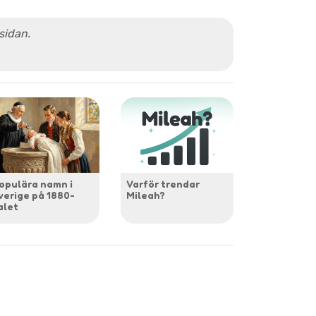
 sidan.
opulära namn i
Varför trendar
verige på 1880-
Mileah?
alet