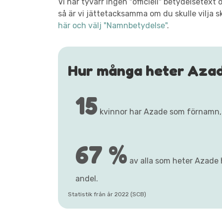
Vi har tyvärr ingen "officiell" betydelsete
så är vi jättetacksamma om du skulle vilja s
här och välj "Namnbetydelse"
.
Hur många heter Aza
15
kvinnor har Azade som förnamn,
67 %
av alla som heter Azade h
andel.
Statistik från år 2022 (SCB)