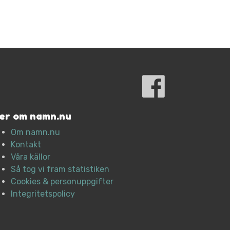
er om namn.nu
Om namn.nu
Kontakt
Våra källor
Så tog vi fram statistiken
Cookies & personuppgifter
Integritetspolicy