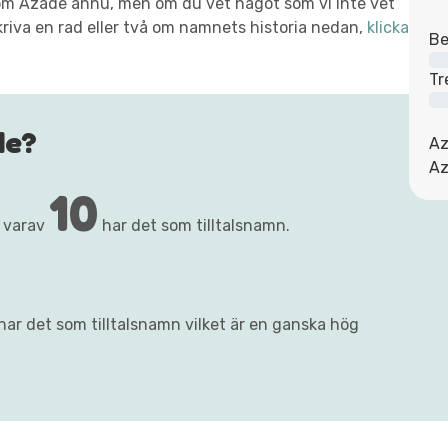
xt om Azade ännu, men om du vet något som vi inte vet
kriva en rad eller två om namnets historia nedan,
klicka
Be
Tr
de?
Az
Az
10
 varav
har det som tilltalsnamn.
ar det som tilltalsnamn vilket är en ganska hög