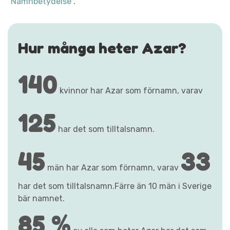
"Namnbetydelse"
.
Hur många heter Azar?
140
kvinnor har Azar som förnamn, varav
125
har det som tilltalsnamn.
45
33
män har Azar som förnamn, varav
har det som tilltalsnamn.Färre än 10 män i Sverige
bär namnet.
85 %