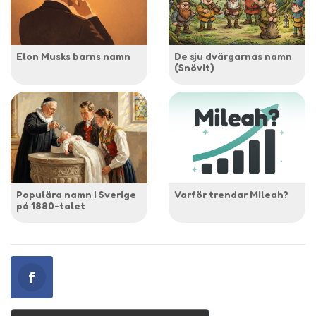
Elon Musks barns namn
De sju dvärgarnas namn
(Snövit)
Populära namn i Sverige
Varför trendar Mileah?
på 1880-talet