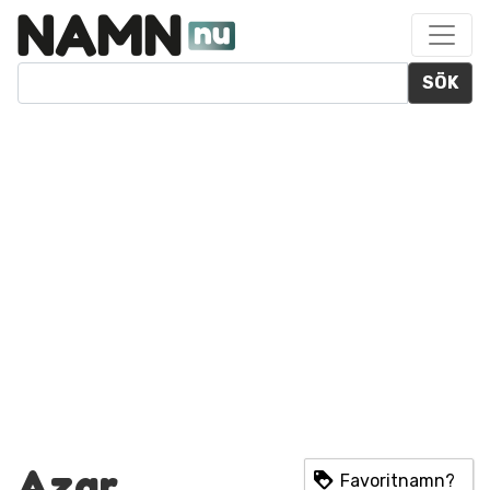
SÖK
Azar
Favoritnamn?