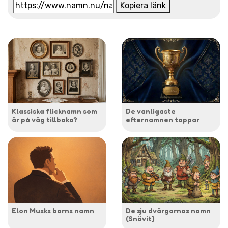
Kopiera länk
Klassiska flicknamn som
De vanligaste
är på väg tillbaka?
efternamnen tappar
Elon Musks barns namn
De sju dvärgarnas namn
(Snövit)