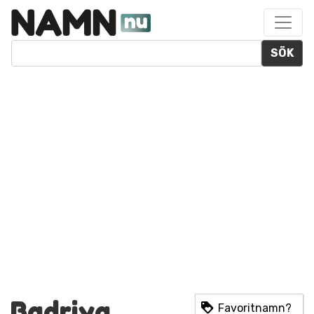
SÖK
Badriya
Favoritnamn?