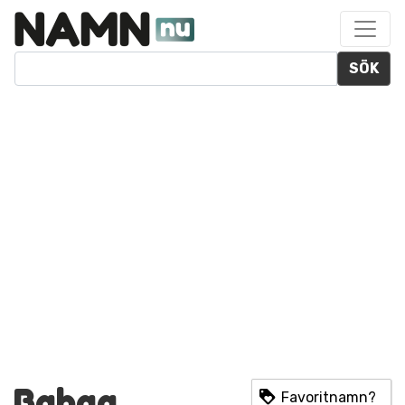
SÖK
Bahaa
Favoritnamn?