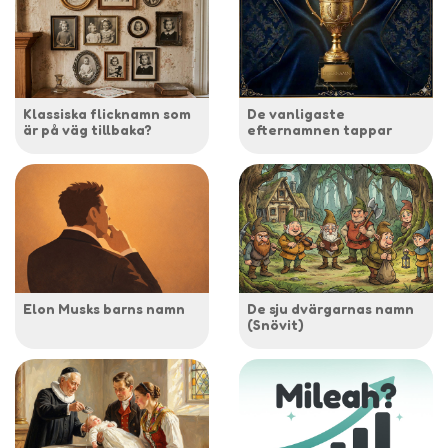
Klassiska flicknamn som
De vanligaste
är på väg tillbaka?
efternamnen tappar
Elon Musks barns namn
De sju dvärgarnas namn
(Snövit)