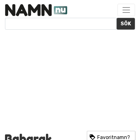
SÖK
Baharak
Favoritnamn?