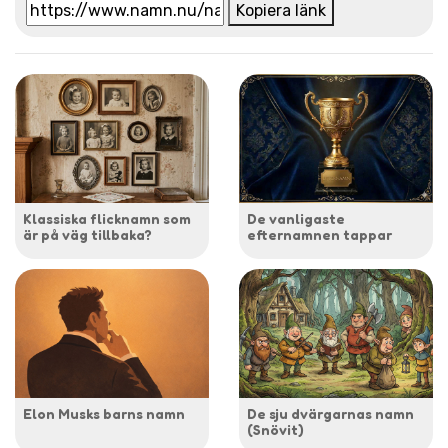
Kopiera länk
Klassiska flicknamn som
De vanligaste
är på väg tillbaka?
efternamnen tappar
Elon Musks barns namn
De sju dvärgarnas namn
(Snövit)