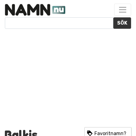
SÖK
Balkis
Favoritnamn?