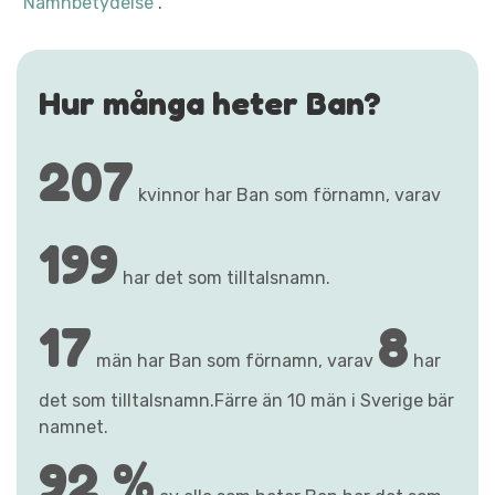
"Namnbetydelse"
.
Hur många heter Ban?
207
kvinnor har Ban som förnamn, varav
199
har det som tilltalsnamn.
17
8
män har Ban som förnamn, varav
har
det som tilltalsnamn.Färre än 10 män i Sverige bär
namnet.
92 %