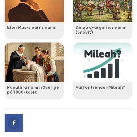
Elon Musks barns namn
De sju dvärgarnas namn
(Snövit)
Populära namn i Sverige
Varför trendar Mileah?
på 1880-talet