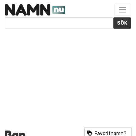
SÖK
Ban
Favoritnamn?