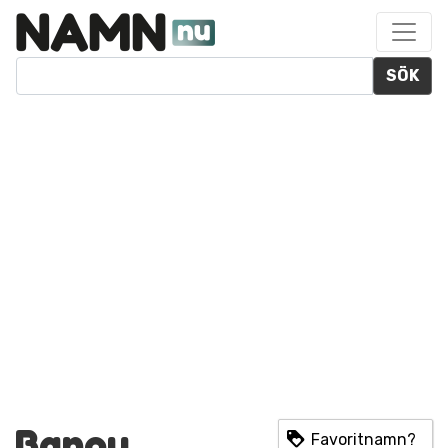
SÖK
Banou
Favoritnamn?