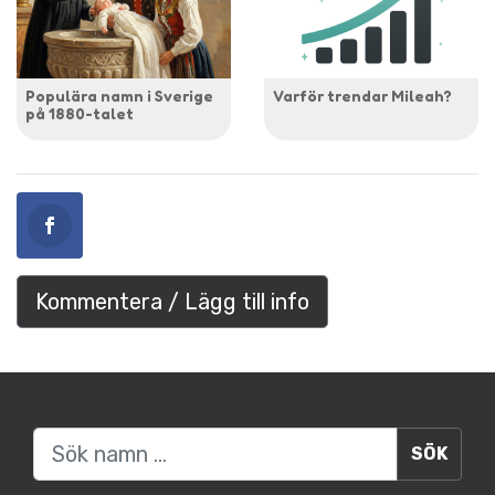
Populära namn i Sverige
Varför trendar Mileah?
på 1880-talet
Kommentera / Lägg till info
Sök