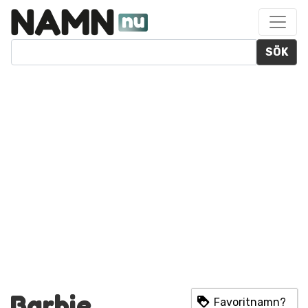
SÖK
Barbie
Favoritnamn?