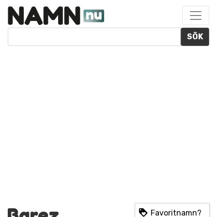
SÖK
Barez
Favoritnamn?