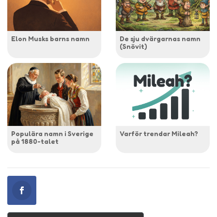
Elon Musks barns namn
De sju dvärgarnas namn
(Snövit)
Populära namn i Sverige
Varför trendar Mileah?
på 1880-talet