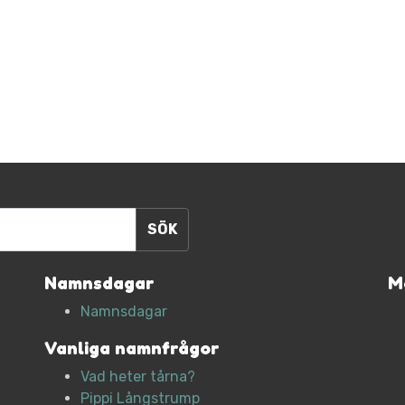
Namnsdagar
M
Namnsdagar
Vanliga namnfrågor
Vad heter tårna?
Pippi Långstrump