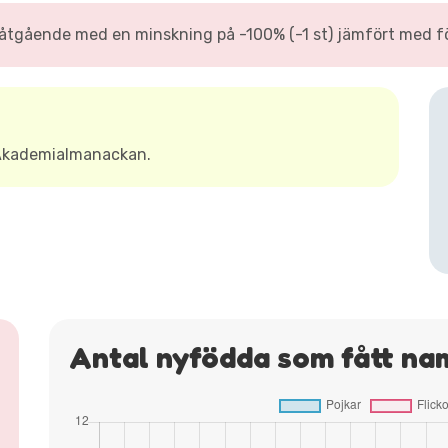
tgående med en minskning på -100% (-1 st) jämfört med för
Akademialmanackan.
Antal nyfödda som fått n