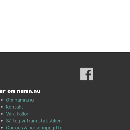
er om namn.nu
Om namn.nu
Kontakt
Våra källor
Så tog vi fram statistiken
Cookies & personuppgifter