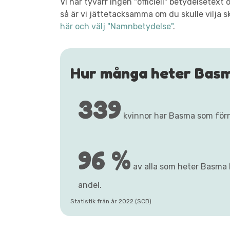
Vi har tyvärr ingen "officiell" betydelsete
så är vi jättetacksamma om du skulle vilja s
här och välj "Namnbetydelse"
.
Hur många heter Bas
339
kvinnor har Basma som för
96 %
av alla som heter Basma h
andel.
Statistik från år 2022 (SCB)