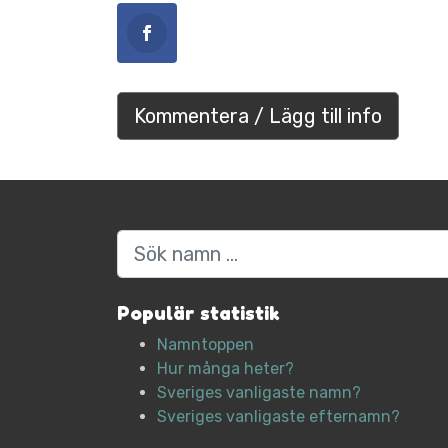
Kommentera / Lägg till info
Sök
Populär statistik
Namntoppen
Hur många heter?
Sveriges vanligaste namn?
Sveriges vanligaste efternamn?