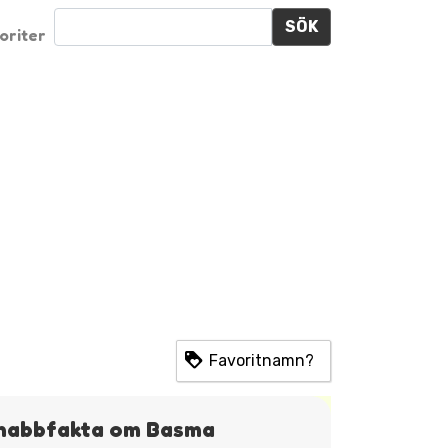
SÖK
oriter
Favoritnamn?
nabbfakta om Basma