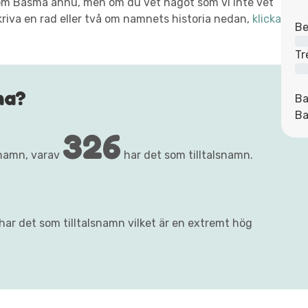
xt om Basma ännu, men om du vet något som vi inte vet
kriva en rad eller två om namnets historia nedan,
klicka
Be
Tr
ma?
Ba
Ba
326
namn, varav
har det som tilltalsnamn.
ar det som tilltalsnamn vilket är en extremt hög