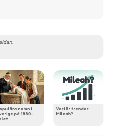
 sidan.
opulära namn i
Varför trendar
verige på 1880-
Mileah?
alet