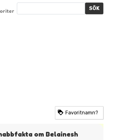
SÖK
oriter
Favoritnamn?
nabbfakta om Belainesh