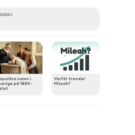
 sidan.
opulära namn i
Varför trendar
verige på 1880-
Mileah?
alet