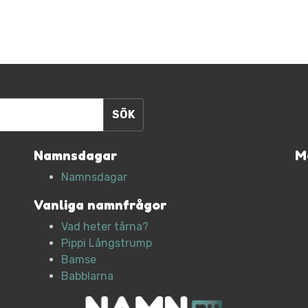
Namnsdagar
M
Namnsdagar
Vanliga namnfrågor
Vad heter tårna?
Pippi Långstrump
Bamse
Babblarna