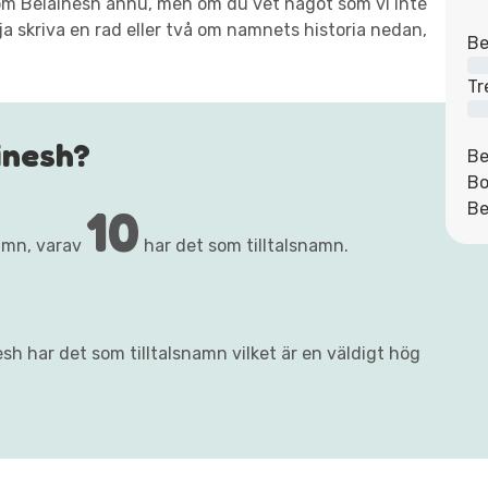
xt om Belainesh ännu, men om du vet något som vi inte
ja skriva en rad eller två om namnets historia nedan,
Be
Tr
inesh?
Be
Bo
10
Be
amn, varav
har det som tilltalsnamn.
sh har det som tilltalsnamn vilket är en väldigt hög