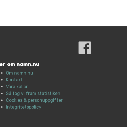
er om namn.nu
Om namn.nu
Kontakt
Våra källor
Så tog vi fram statistiken
Cookies & personuppgifter
Integritetspolicy