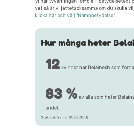
Vi har tyvärr ingen "officiell" betydelsete
vet så är vi jättetacksamma om du skulle vil
klicka här och välj "Namnbetydelse"
.
Hur många heter Bela
12
kvinnor har Belainesh som förn
83 %
av alla som heter Belaine
andel.
Statistik från år 2022 (SCB)