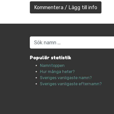
Kommentera / Lägg till info
Sök
Populär statistik
Namntoppen
Hur många heter?
Sveriges vanligaste namn?
Sveriges vanligaste efternamn?