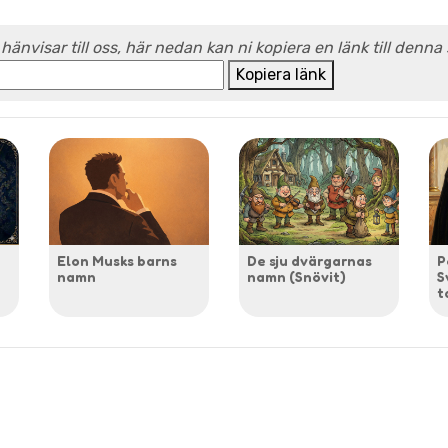
 hänvisar till oss, här nedan kan ni kopiera en länk till denna
Kopiera länk
Elon Musks barns
De sju dvärgarnas
P
namn
namn (Snövit)
S
t